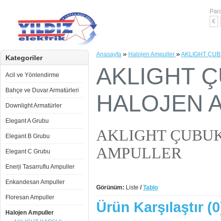
Para
€
»
»
Anasayfa
Halojen Ampuller
AKLIGHT ÇU
Kategoriler
AKLIGHT 
Acil ve Yönlendirme
Bahçe ve Duvar Armatürleri
HALOJEN 
Downlight Armatürler
Elegant A Grubu
AKLIGHT ÇUBU
Elegant B Grubu
AMPULLER
Elegant C Grubu
Enerji Tasarruflu Ampuller
Enkandesan Ampuller
Görünüm:
Liste
/
Tablo
Floresan Ampuller
Ürün Karşılaştır (0
Halojen Ampuller