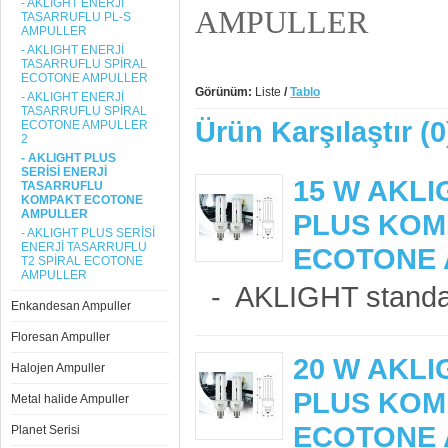
- AKLIGHT ENERJİ
AMPULLER
TASARRUFLU PL-S
AMPULLER
- AKLIGHT ENERJİ
TASARRUFLU SPİRAL
ECOTONE AMPULLER
Görünüm:
Liste
/
Tablo
- AKLIGHT ENERJİ
TASARRUFLU SPİRAL
Ürün Karşılaştır (0
ECOTONE AMPULLER
2
- AKLIGHT PLUS
SERİSİ ENERJİ
15 W AKLI
TASARRUFLU
KOMPAKT ECOTONE
AMPULLER
PLUS KOM
- AKLIGHT PLUS SERİSİ
ENERJİ TASARRUFLU
ECOTONE
T2 SPİRAL ECOTONE
AMPULLER
- AKLIGHT standart
Enkandesan Ampuller
Floresan Ampuller
20 W AKLI
Halojen Ampuller
PLUS KOM
Metal halide Ampuller
ECOTONE
Planet Serisi