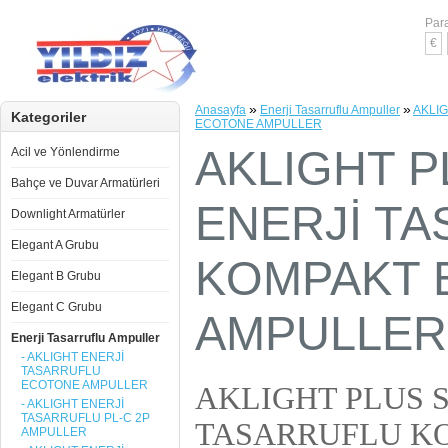
Para
€
»
»
Anasayfa
Enerji Tasarruflu Ampuller
AKLI
Kategoriler
ECOTONE AMPULLER
AKLIGHT P
Acil ve Yönlendirme
Bahçe ve Duvar Armatürleri
ENERJİ T
Downlight Armatürler
Elegant A Grubu
KOMPAKT 
Elegant B Grubu
Elegant C Grubu
AMPULLER
Enerji Tasarruflu Ampuller
- AKLIGHT ENERJİ
TASARRUFLU
ECOTONE AMPULLER
AKLIGHT PLUS S
- AKLIGHT ENERJİ
TASARRUFLU PL-C 2P
TASARRUFLU K
AMPULLER