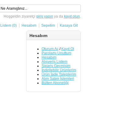
Hoşgeldin ziyaretçi
giriş yapın
ya da
kayıt olun
.
 Listem (0)
Hesabım
Sepetim
Kasaya Git
Hesabım
Oturum Aç
/
Kayıt Ol
Parolamı Unuttum
Hesabım
Alışveriş Listem
Sipariş Geçmişim
İndirilebilir Ürünlerim
Ürün İade Taleplerim
Alım Satım İşlemleri
Bülten Aboneliği