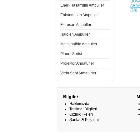
DUV
Enerji Tasarruflu Ampuller
ARM
(28)
Enkandesan Ampuller
Floresan Ampuller
Halojen Ampuller
Metal halide Ampuller
Planet Serisi
Projektör Armatürler
Vitrin Spot Armatürler
Bilgiler
M
Hakkımızda
Teslimat Bilgileri
Gizlilik İlkeleri
Şartlar & Koşullar