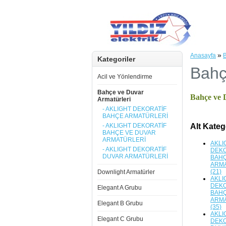
»
Anasayfa
B
Kategoriler
Bahç
Acil ve Yönlendirme
Bahçe ve Duvar
Bahçe ve 
Armatürleri
- AKLIGHT DEKORATİF
BAHÇE ARMATÜRLERİ
- AKLIGHT DEKORATİF
Alt Kateg
BAHÇE VE DUVAR
ARMATÜRLERİ
AKLI
- AKLIGHT DEKORATİF
DEKO
DUVAR ARMATÜRLERİ
BAH
ARM
(21)
Downlight Armatürler
AKLI
DEKO
Elegant A Grubu
BAHÇ
ARM
Elegant B Grubu
(35)
AKLI
Elegant C Grubu
DEKO