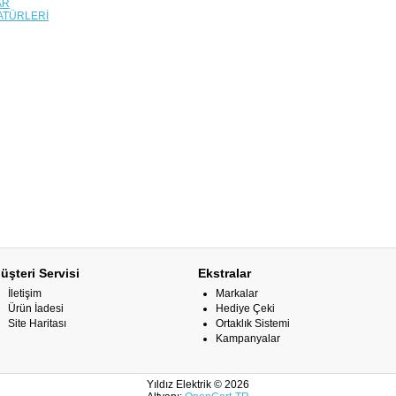
AR
ATÜRLERİ
üşteri Servisi
Ekstralar
İletişim
Markalar
Ürün İadesi
Hediye Çeki
Site Haritası
Ortaklık Sistemi
Kampanyalar
Yıldız Elektrik © 2026