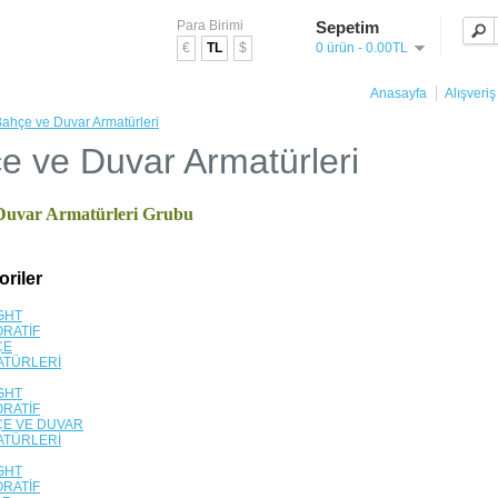
Para Birimi
Sepetim
€
TL
$
0 ürün - 0.00TL
Anasayfa
Alışveriş
ahçe ve Duvar Armatürleri
e ve Duvar Armatürleri
Duvar Armatürleri Grubu
oriler
GHT
RATİF
ÇE
ATÜRLERİ
GHT
RATİF
E VE DUVAR
ATÜRLERİ
GHT
RATİF