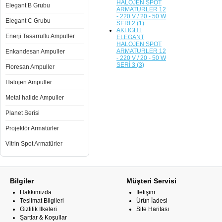
HALOJEN SPOT
Elegant B Grubu
ARMATURLER 12
- 220 V / 20 - 50 W
Elegant C Grubu
SERİ 2 (1)
AKLIGHT
Enerji Tasarruflu Ampuller
ELEGANT
HALOJEN SPOT
ARMATURLER 12
Enkandesan Ampuller
- 220 V / 20 - 50 W
SERİ 3 (3)
Floresan Ampuller
Halojen Ampuller
Metal halide Ampuller
Planet Serisi
Projektör Armatürler
Vitrin Spot Armatürler
Bilgiler
Müşteri Servisi
Hakkımızda
İletişim
Teslimat Bilgileri
Ürün İadesi
Gizlilik İlkeleri
Site Haritası
Şartlar & Koşullar