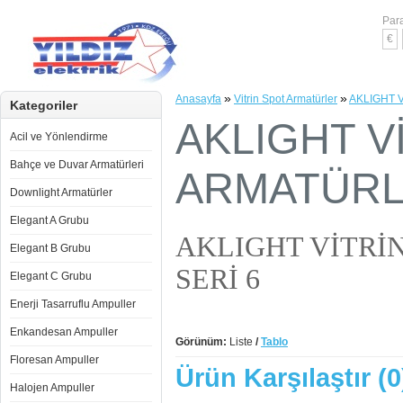
Para
€
»
»
Anasayfa
Vitrin Spot Armatürler
AKLIGHT 
Kategoriler
AKLIGHT V
Acil ve Yönlendirme
Bahçe ve Duvar Armatürleri
ARMATÜRL
Downlight Armatürler
Elegant A Grubu
AKLIGHT VİTRİ
Elegant B Grubu
SERİ 6
Elegant C Grubu
Enerji Tasarruflu Ampuller
Enkandesan Ampuller
Görünüm:
Liste
/
Tablo
Floresan Ampuller
Ürün Karşılaştır (0
Halojen Ampuller